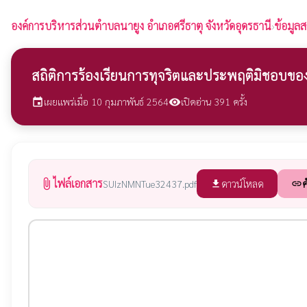
องค์การบริหารส่วนตำบลนายูง
อำเภอศรีธาตุ จังหวัดอุดรธานี
›
ข้อมูลส
สถิติการร้องเรียนการทุจริตและประพฤติมิชอบของ
เผยแพร่เมื่อ 10 กุมภาพันธ์ 2564
เปิดอ่าน 391 ครั้ง
event
visibility
ไฟล์เอกสาร
attach_file
ดาวน์โหลด
ค
SUIzNMNTue32437.pdf
file_download
link