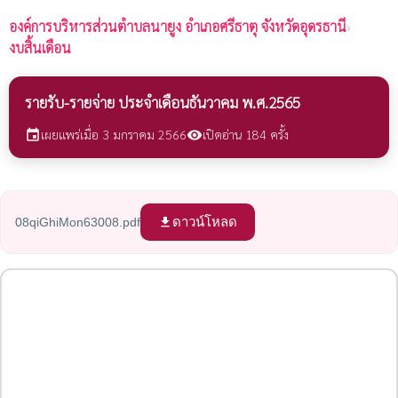
องค์การบริหารส่วนตำบลนายูง
อำเภอศรีธาตุ จังหวัดอุดรธานี
›
งบสิ้นเดือน
รายรับ-รายจ่าย ประจำเดือนธันวาคม พ.ศ.2565
เผยแพร่เมื่อ 3 มกราคม 2566
เปิดอ่าน 184 ครั้ง
event
visibility
ดาวน์โหลด
08qiGhiMon63008.pdf
file_download