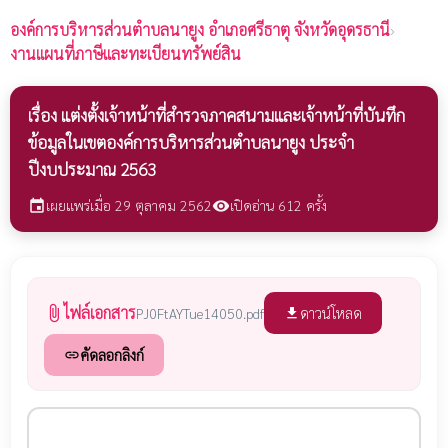
องค์การบริหารส่วนตำบลนายูง
อำเภอศรีธาตุ จังหวัดอุดรธานี
›
งานแผนที่ภาษีและทะเบียนทรัพย์สิน
เรื่อง แต่งตั้งเจ้าหน้าที่สำรวจภาคสนามและเจ้าหน้าที่บันทึก
ข้อมูลในเขตองค์การบริหารส่วนตำบลนายูง ประจำ
ปีงบประมาณ 2563
เผยแพร่เมื่อ 29 ตุลาคม 2562
เปิดอ่าน 612 ครั้ง
event
visibility
ไฟล์เอกสาร
attach_file
ดาวน์โหลด
PJ0FtAYTue14050.pdf
file_download
คัดลอกลิงก์
link