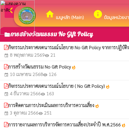
arrow_back_ios
ยินดีต
กลับเมนูหลัก
home
info
เมนูหลัก (Main)
ข้อมูลหน่วยง
การสร้างวัฒนธรรม No Gift Policy
folder
กิจกรรมประกาศเจตนารมณ์นโยบาย No Gift Policy จากการปฏิบัติห
8 พฤษภาคม 2569
21
event
visibility
การสร้างวัฒนธรรม No Gift Policy
whatshot
10 เมษายน 2568
126
event
visibility
กิจกรรมประกาศเจตนารมณ์นโยบาย ( No Gift Policy)
whatshot
4 ธันวาคม 2566
163
event
visibility
การติดตามการประเมินผลการบริหารความเสี่ยง
whatshot
3 ตุลาคม 2566
251
event
visibility
การรายงานผลการบริหารจัดการความเสี่ยงประจำปี พ.ศ.2566
whatshot