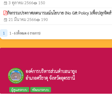
3 ตุลาคม 2566
150
event
visibility
กิจกรรมประกาศเจตนารมณ์นโยบาย (No Gift Policy )เพื่อปลุกจิตส
21 มีนาคม 2566
190
event
visibility
1
1 - 6 (ทั้งหมด 6 รายการ)
องค์การบริหารส่วนตำบลนายูง
อำเภอศรีธาตุ จังหวัดอุดรธานี
ผู้ดูแลระบบ
พัฒนาระบบ