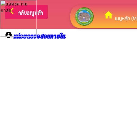
arrow_back_ios
ยินดี
กลับเมนูหลัก
home
เมนูหลัก (M
account_circle
หน่วยตรวจสอบภายใน