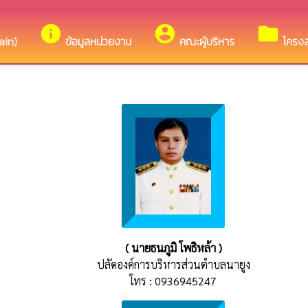
ต้อนรับสู่เว็บไซต์ของ องค์การบริหารส่วนตำบลนายูง
info
account_circle
folder
ain)
ข้อมูลหน่วยงาน
คณะผู้บริหาร
โครงส
( นายธนภูมิ โพธิหล้า )
ปลัดองค์การบริหารส่วนตำบลนายูง
โทร : 0936945247