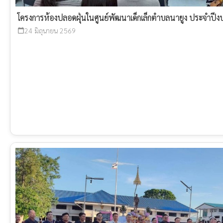
โครงการห้องปลอดฝุ่นในศูนย์พัฒนาเด็กเล็กตำบลนายูง ประจำป
24 มิถุนายน 2569
calendar_today