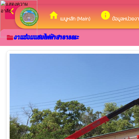
arrow_back_ios
ยินดีต้
กลับเมนูหลัก
home
info
เมนูหลัก (Main)
ข้อมูลหน่วยง
งานซ่อมแซมไฟฟ้าสาธารณะ
folder